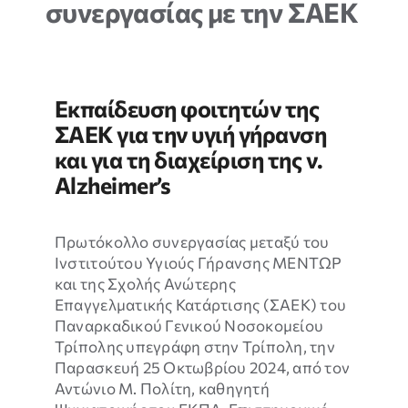
συνεργασίας με την ΣΑΕΚ
ΝΕΑ & ΕΚΔΗΛΩΣΕΙΣ
ΕΠΙΚΟΙΝΩΝΙΑ
Εκπαίδευση φοιτητών της
ΣΑΕΚ για την υγιή γήρανση
και για τη διαχείριση της ν.
Alzheimer’s
Πρωτόκολλο συνεργασίας μεταξύ του
Ινστιτούτου Υγιούς Γήρανσης ΜΕΝΤΩΡ
και της Σχολής Ανώτερης
Επαγγελματικής Κατάρτισης (ΣΑΕΚ) του
Παναρκαδικού Γενικού Νοσοκομείου
Απαραίτητα
Τρίπολης υπεγράφη στην Τρίπολη, την
Τα
Παρασκευή 25 Οκτωβρίου 2024, από τον
συγκεκριμένα
Αντώνιο Μ. Πολίτη, καθηγητή
cookies δεν