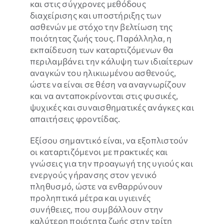
και στις σύγχρονες μεθόδους
λειτουργίες
διαχείρισης και υποστήριξης των
της
ασθενών με στόχο την βελτίωση της
ιστοσελίδας
ποιότητας ζωής τους. Παράλληλα, η
δεν θα
εκπαίδευση των καταρτιζόμενων θα
εμφανίζονται.
περιλαμβάνει την κάλυψη των ιδιαίτερων
αναγκών του ηλικιωμένου ασθενούς,
ώστε να είναι σε θέση να αναγνωρίζουν
και να ανταποκρίνονται στις φυσικές,
ψυχικές και συναισθηματικές ανάγκες και
απαιτήσεις φροντίδας.
Εξίσου σημαντικό είναι, να εξοπλιστούν
οι καταρτιζόμενοι με πρακτικές και
γνώσεις για την προαγωγή της υγιούς και
ενεργούς γήρανσης στον γενικό
πληθυσμό, ώστε να ενθαρρύνουν
προληπτικά μέτρα και υγιεινές
συνήθειες, που συμβάλλουν στην
καλύτερη ποιότητα ζωής στην τρίτη