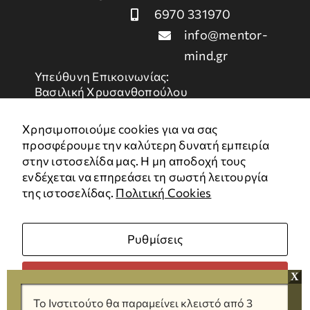
6970 331970
info@mentor-
mind.gr
Υπεύθυνη Επικοινωνίας:
Βασιλική Χρυσανθοπούλου
Χρήσιμοι Σύνδεσμοι
Χρησιμοποιούμε cookies για να σας
προσφέρουμε την καλύτερη δυνατή εμπειρία
στην ιστοσελίδα μας. Η μη αποδοχή τους
Πολιτική Απορρήτου
ενδέχεται να επηρεάσει τη σωστή λειτουργία
Όροι Χρήσης
της ιστοσελίδας.
Πολιτική Cookies
Χάρτης
Cookies
Ρυθμίσεις
Με την υποστήριξη
Απόρριψη όλων
Το Ινστιτούτο θα παραμείνει κλειστό από 3