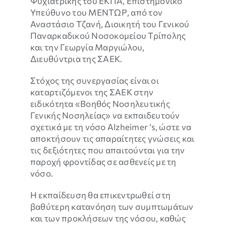
Ψυχιατρικής του ΕΚΠΑ, Επιστημονικό
είναι
Υπεύθυνο του ΜΕΝΤΩΡ, από τον
προαιρετικά.
Αναστάσιο Τζανή, Διοικητή του Γενικού
Είναι
Παναρκαδικού Νοσοκομείου Τρίπολης
αναγκαία για
και την Γεωργία Μαργιώλου,
την σωστή
Διευθύντρια της ΣΑΕΚ.
λειτουργία
της
Στόχος της συνεργασίας είναι οι
ιστοσελίδας.
καταρτιζόμενοι της ΣΑΕΚ στην
ειδικότητα «Βοηθός Νοσηλευτικής
Γενικής Νοσηλείας» να εκπαιδευτούν
Εμπειρία
σχετικά με τη νόσο Alzheimer ‘s, ώστε να
Για τη σωστή
αποκτήσουν τις απαραίτητες γνώσεις και
λειτουργία
της
τις δεξιότητες που απαιτούνται για την
ιστοσελίδας.
παροχή φροντίδας σε ασθενείς με τη
Εάν
νόσο.
απορρίψετε
τα
Η εκπαίδευση θα επικεντρωθεί στη
συγκεκριμένα
βαθύτερη κατανόηση των συμπτωμάτων
cookies
και των προκλήσεων της νόσου, καθώς
ορισμένες