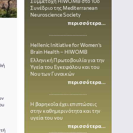
Συμμετοχή
HIWOMB
στο 10ο
Συνέδριο της Mediterranean
Neuroscience Society
περισσότερα…
Hellenic Initiative for Women’s
Brain Health –
HIWOMB
Ελληνική Πρωτοβουλία για την
λή
Υγεία του Εγκεφάλου και του
Νου των Γυναικών
περισσότερα…
ων
Η βαρηκοΐα έχει επιπτώσεις
ου
στην καθημερινότητα και την
υγεία του νου
περισσότερα…
υτή