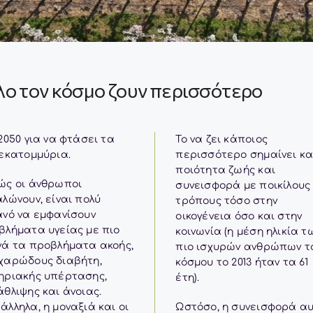
λο τον κόσμο ζουν περισσότερο
Το να ζει κάποιος
 εκατομμύρια.
περισσότερο σημαίνει κα
ποιότητα ζωής και
ώς οι άνθρωποι
συνεισφορά με ποικίλους
λώνουν, είναι πολύ
τρόπους τόσο στην
ανό να εμφανίσουν
οικογένεια όσο και στην
βλήματα υγείας με πιο
κοινωνία (η μέση ηλικία τ
νά τα προβλήματα ακοής,
πιο ισχυρών ανθρώπων τ
χαρώδους διαβήτη,
Απαραίτητα
κόσμου το 2013 ήταν τα 61
ηριακής υπέρτασης,
Τα
έτη).
θλιψης και άνοιας.
συγκεκριμένα
cookies δεν
λληλα, η μοναξιά και οι
Ωστόσο, η συνεισφορά α