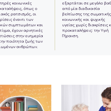
είναι
πηρές κοινωνικές
εξαρτάται σε μεγάλο βα
προαιρετικά.
καταλήψεις, όπως ο
από μία διαδικασία
Είναι
ιακός ρατσισμός, οι
βελτίωσης της σωματικής
αναγκαία για
ρίσεις έναντι των
κοινωνικής και ψυχικής
την σωστή
ικών συμπτωμάτων και
υγείας χωρίς διακρίσεις 
λειτουργία
τίγμα, έχουν αρνητικές
προκαταλήψεις: την Υγιή
της
πτώσεις στην ευημερία
Γήρανση.
ιστοσελίδας.
 την ποιότητα ζωής των
κιωμένων ανθρώπων.
Εμπειρία
Για τη σωστή
λειτουργία
της
ιστοσελίδας.
Εάν
απορρίψετε
τα
συγκεκριμένα
cookies
ορισμένες