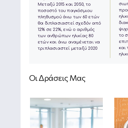
σιω
Μεταξύ 2015 και 2050, το
προ
ποσοστό του παγκόσμιου
ηλικ
πληθυσμού άνω των 60 ετών
διακ
θα διπλασιαστεί σχεδόν από
ψυχ
12% σε 22%, ενώ ο αριθμός
το σ
των ανθρώπων ηλικίας 80
επι
ετών και άνω αναμένεται να
και
τριπλασιαστεί μεταξύ 2020
ηλι
Οι Δράσεις Μας