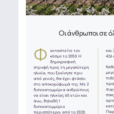
Οι άνθρωποι σε ό
Φ
ανταστείτε τον
και 2050 για να φτάσει τα
κόσμο το 2050. Η
426
δημογραφική
Καθ
στροφή προς τη μεγαλύτερη
μεγα
ηλικία, που ξεκίνησε πριν
πιθ
από γενιές, θα έχει φτάσει
προ
στο αποκορύφωμά της. Με 2
συχ
δισεκατομμύρια ανθρώπους
σακ
να είναι ηλικίας 60 ετών και
αρτ
άνω, δηλαδή 1
κατά
δισεκατομμύριο
Παρά
περισσότεροι από το 2020.