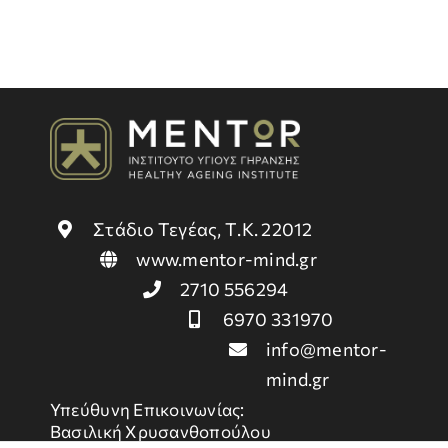
Στάδιο Τεγέας, Τ.Κ. 22012
www.mentor-mind.gr
2710 556294
6970 331970
info@mentor-
mind.gr
Υπεύθυνη Επικοινωνίας:
Βασιλική Χρυσανθοπούλου