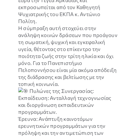
έδρα την Τεγέα Αρκαδίας και
είναι
εκπροσωπείται από τον Καθηγητή
προαιρετικά.
Ψυχιατρικής του ΕΚΠΑ κ. Αντώνιο
Είναι
Πολίτη.
αναγκαία για
Η σύμπραξη αυτή στοχεύει στην
την σωστή
ανάληψη κοινών δράσεων που προάγουν
λειτουργία
τη σωματική, ψυχική και εγκεφαλική
της
υγεία, θέτοντας στο επίκεντρο την
ιστοσελίδας.
ποιότητα ζωής στην τρίτη ηλικία και όχι
μόνο. Για το Πανεπιστήμιο
Πελοποννήσου είναι μία ακόμα απόδειξη
Εμπειρία
της διάδρασης και βελτίωσης με την
Για τη σωστή
λειτουργία
τοπική κοινωνία.
της
Πυλώνες της Συνεργασίας:
ιστοσελίδας.
Εκπαίδευση: Ανταλλαγή τεχνογνωσίας
Εάν
και διοργάνωση εκπαιδευτικών
απορρίψετε
προγραμμάτων.
τα
Έρευνα: Ανάπτυξη καινοτόμων
συγκεκριμένα
ερευνητικών προγραμμάτων για την
cookies
πρόληψη και την αντιμετώπιση των
ορισμένες