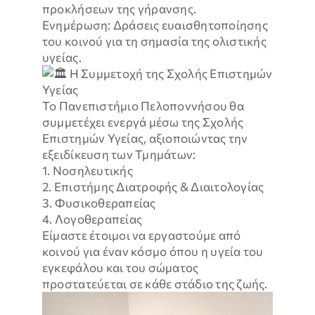
προκλήσεων της γήρανσης.
λειτουργίες
Ενημέρωση: Δράσεις ευαισθητοποίησης
της
ιστοσελίδας
του κοινού για τη σημασία της ολιστικής
δεν θα
υγείας.
εμφανίζονται.
Η Συμμετοχή της Σχολής Επιστημών
Υγείας
Το Πανεπιστήμιο Πελοποννήσου θα
συμμετέχει ενεργά μέσω της Σχολής
Επιστημών Υγείας, αξιοποιώντας την
εξειδίκευση των Τμημάτων:
1. Νοσηλευτικής
2. Επιστήμης Διατροφής & Διαιτολογίας
3. Φυσικοθεραπείας
4. Λογοθεραπείας
Είμαστε έτοιμοι να εργαστούμε από
κοινού για έναν κόσμο όπου η υγεία του
εγκεφάλου και του σώματος
προστατεύεται σε κάθε στάδιο της ζωής.