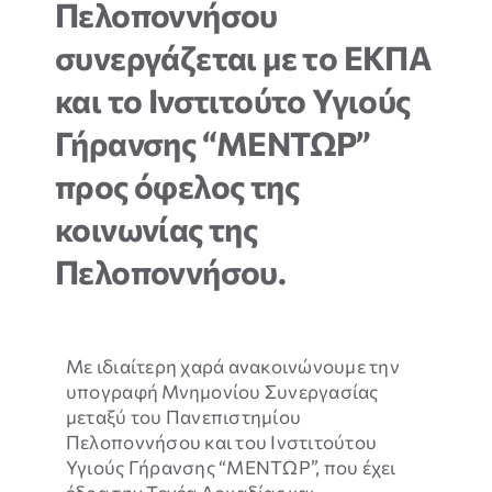
Πελοποννήσου
ΝΕΑ & ΕΚΔΗΛΩΣΕΙΣ
συνεργάζεται με το ΕΚΠΑ
ΕΠΙΚΟΙΝΩΝΙΑ
και το Ινστιτούτο Υγιούς
Γήρανσης “ΜΕΝΤΩΡ”
προς όφελος της
κοινωνίας της
Πελοποννήσου.
Με ιδιαίτερη χαρά ανακοινώνουμε την
υπογραφή Μνημονίου Συνεργασίας
Απαραίτητα
μεταξύ του Πανεπιστημίου
Τα
Πελοποννήσου και του Ινστιτούτου
συγκεκριμένα
Υγιούς Γήρανσης “ΜΕΝΤΩΡ”, που έχει
cookies δεν