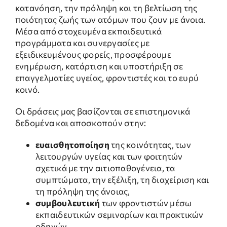
ΝΕΑ & ΕΚΔΗΛΩΣΕΙΣ
κατανόηση, την πρόληψη και τη βελτίωση της
ποιότητας ζωής των ατόμων που ζουν με άνοια.
Μέσα από στοχευμένα εκπαιδευτικά
ΕΠΙΚΟΙΝΩΝΙΑ
προγράμματα και συνεργασίες με
εξειδικευμένους φορείς, προσφέρουμε
ενημέρωση, κατάρτιση και υποστήριξη σε
επαγγελματίες υγείας, φροντιστές και το ευρύ
κοινό.
Οι δράσεις μας βασίζονται σε επιστημονικά
δεδομένα και αποσκοπούν στην:
ευαισθητοποίηση
της κοινότητας, των
λειτουργών υγείας και των φοιτητών
σχετικά με την αιτιοπαθογένεια, τα
συμπτώματα, την εξέλιξη, τη διαχείριση και
τη πρόληψη της άνοιας,
Απαραίτητα
συμβουλευτική
των φροντιστών μέσω
Τα
συγκεκριμένα
εκπαιδευτικών σεμιναρίων και πρακτικών
cookies δεν
οδηγών,