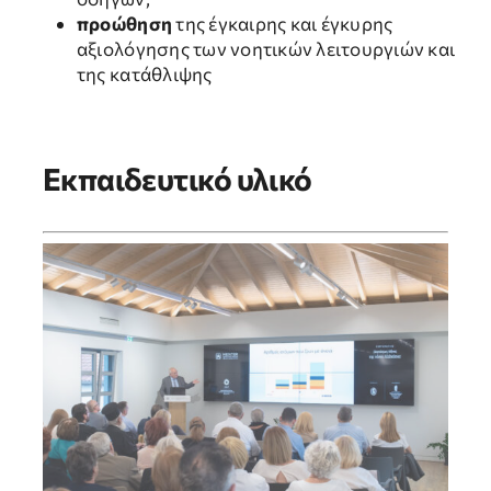
είναι
προώθηση
της έγκαιρης και έγκυρης
προαιρετικά.
αξιολόγησης των νοητικών λειτουργιών και
Είναι
της κατάθλιψης
αναγκαία για
την σωστή
λειτουργία
της
Εκπαιδευτικό υλικό
ιστοσελίδας.
Εμπειρία
Για τη σωστή
λειτουργία
της
ιστοσελίδας.
Εάν
απορρίψετε
τα
συγκεκριμένα
cookies
ορισμένες