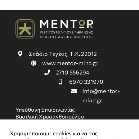
Στάδιο Τεγέας, Τ.Κ. 22012
www.mentor-mind.gr
2710 556294
6970 331970
info@mentor-
mind.gr
Υπεύθυνη Επικοινωνίας:
Βασιλική Χρυσανθοπούλου
Χρήσιμοι Σύνδεσμοι
Χρησιμοποιούμε cookies για να σας