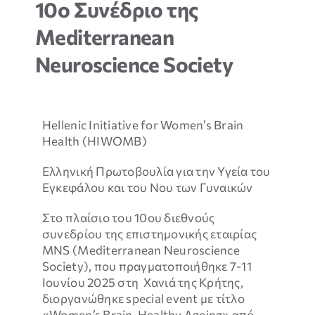
10ο Συνέδριο της
ΝΕΑ & ΕΚΔΗΛΩΣΕΙΣ
Mediterranean
ΕΠΙΚΟΙΝΩΝΙΑ
Neuroscience Society
Hellenic Initiative for Women’s Brain
Health
(
HIWOMB
)
Ελληνική Πρωτοβουλία για την Υγεία του
Εγκεφάλου και του Νου των Γυναικών
Στο πλαίσιο του 10ου διεθνούς
συνεδρίου της επιστημονικής εταιρίας
MNS (Mediterranean Neuroscience
Society), που πραγματοποιήθηκε 7-11
Απαραίτητα
Τα
Ιουνίου 2025 στη Χανιά της Κρήτης,
συγκεκριμένα
διοργανώθηκε special event με τίτλο
cookies δεν
«Women’s Brain-Healthy Ageing» από