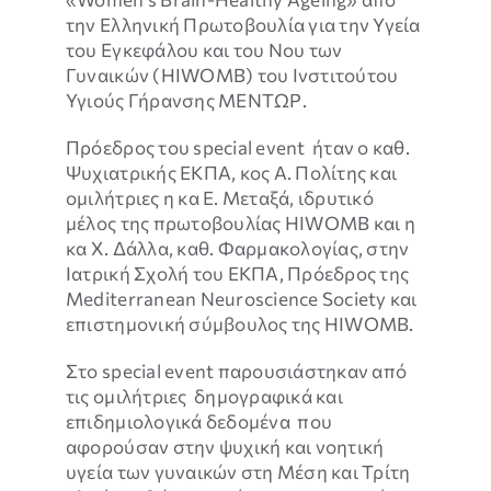
είναι
την Ελληνική Πρωτοβουλία για την Υγεία
προαιρετικά.
του Εγκεφάλου και του Νου των
Είναι
Γυναικών
(
HIWOMB
)
του Ινστιτούτου
αναγκαία για
Υγιούς Γήρανσης ΜΕΝΤΩΡ.
την σωστή
λειτουργία
Πρόεδρος του special event ήταν ο καθ.
της
Ψυχιατρικής ΕΚΠΑ, κος Α. Πολίτης και
ιστοσελίδας.
ομιλήτριες η κα Ε. Μεταξά, ιδρυτικό
μέλος της πρωτοβουλίας
HIWOMB
και η
κα Χ. Δάλλα, καθ. Φαρμακολογίας, στην
Εμπειρία
Ιατρική Σχολή του ΕΚΠΑ, Πρόεδρος της
Για τη σωστή
Mediterranean Neuroscience Society και
λειτουργία
επιστημονική σύμβουλος της
της
HIWOMB
.
ιστοσελίδας.
Εάν
Στο special event παρουσιάστηκαν από
απορρίψετε
τις ομιλήτριες δημογραφικά και
τα
επιδημιολογικά δεδομένα που
συγκεκριμένα
αφορούσαν στην ψυχική και νοητική
cookies
υγεία των γυναικών στη Μέση και Τρίτη
ορισμένες