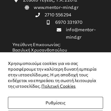
www.mentor-mind.gr
2710 556294
6970 331970
info@mentor-
mind.gr
Υπεύθυνη Επικοινωνίας:
Βασιλική Χρυσανθοπούλου
Χρήσιμοι Σύνδεσμοι
Χρησιμοποιούμε cookies για να σας
προσφέρουμε την καλύτερη δυνατή εμπειρία
στην ιστοσελίδα μας. Η μη αποδοχή τους
Πολιτική Απορρήτου
ενδέχεται να επηρεάσει τη σωστή λειτουργία
Όροι Χρήσης
της ιστοσελίδας.
Πολιτική Cookies
Χάρτης
Cookies
Ρυθμίσεις
Με την υποστήριξη