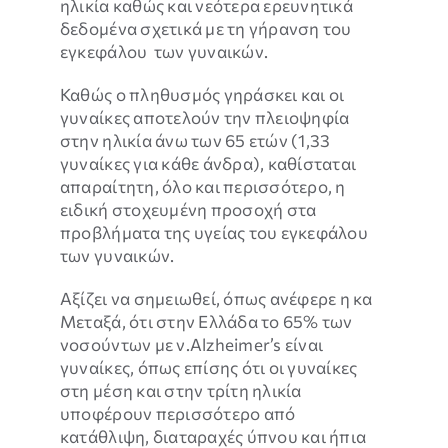
ηλικία καθώς και νεότερα ερευνητικά
λειτουργίες
δεδομένα σχετικά με τη γήρανση του
της
εγκεφάλου των γυναικών.
ιστοσελίδας
δεν θα
Καθώς ο πληθυσμός γηράσκει και οι
εμφανίζονται.
γυναίκες αποτελούν την πλειοψηφία
στην ηλικία άνω των 65 ετών (1,33
γυναίκες για κάθε άνδρα), καθίσταται
απαραίτητη, όλο και περισσότερο, η
ειδική στοχευμένη προσοχή στα
προβλήματα της υγείας του εγκεφάλου
των γυναικών.
Αξίζει να σημειωθεί, όπως ανέφερε η κα
Μεταξά, ότι στην Ελλάδα το 65% των
νοσούντων με ν.Alzheimer’s είναι
γυναίκες, όπως επίσης ότι οι γυναίκες
στη μέση και στην τρίτη ηλικία
υποφέρουν περισσότερο από
κατάθλιψη, διαταραχές ύπνου και ήπια