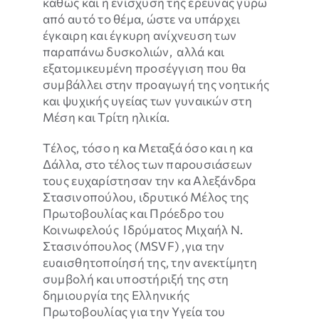
καθώς και η ενίσχυση της έρευνας γύρω
από αυτό το θέμα, ώστε να υπάρχει
έγκαιρη και έγκυρη ανίχνευση των
παραπάνω δυσκολιών, αλλά και
εξατομικευμένη προσέγγιση που θα
συμβάλλει στην προαγωγή της νοητικής
και ψυχικής υγείας των γυναικών στη
Μέση και Τρίτη ηλικία.
Tέλος, τόσο η κα Μεταξά όσο και η κα
Δάλλα, στο τέλος των παρουσιάσεων
τους ευχαρίστησαν την κα Αλεξάνδρα
Στασινοπούλου, ιδρυτικό Μέλος της
Πρωτοβουλίας και Πρόεδρο του
Κοινωφελούς Ιδρύματος Μιχαήλ Ν.
Στασινόπουλος (ΜSVF) ,για την
ευαισθητοποίησή της, την ανεκτίμητη
συμβολή και υποστήριξή της στη
δημιουργία της Ελληνικής
Πρωτοβουλίας για την Υγεία του