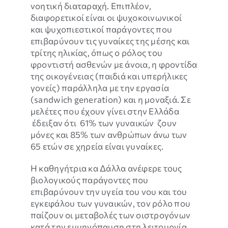
νοητική διαταραχή. Επιπλέον,
διαφορετικοί είναι οι ψυχοκοινωνικοί
και ψυχοπιεστικοί παράγοντες που
επιβαρύνουν τις γυναίκες της μέσης και
τρίτης ηλικίας, όπως ο ρόλος του
φροντιστή ασθενών με άνοια, η φροντίδα
της οικογένειας (παιδιά και υπερήλικες
γονείς) παράλληλα με την εργασία
(sandwich generation) και η μοναξιά. Σε
μελέτες που έχουν γίνει στην Ελλάδα
έδειξαν ότι 61% των γυναικών ζουν
μόνες και 85% των ανθρώπων άνω των
65 ετών σε χηρεία είναι γυναίκες.
Η καθηγήτρια κα Δάλλα ανέφερε τους
βιολογικούς παράγοντες που
επιβαρύνουν την υγεία του νου και του
εγκεφάλου των γυναικών, τον ρόλο που
παίζουν οι μεταβολές των οιστρογόνων
κατά την εμμηνόπαυση στη λειτουργία