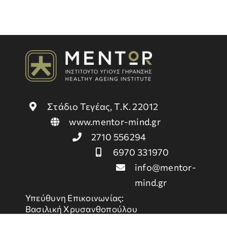
Στάδιο Τεγέας, Τ.Κ. 22012
www.mentor-mind.gr
2710 556294
6970 331970
info@mentor-
mind.gr
Υπεύθυνη Επικοινωνίας:
Βασιλική Χρυσανθοπούλου