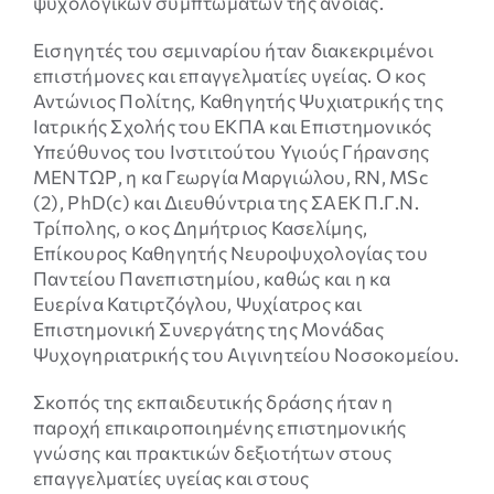
ψυχολογικών συμπτωμάτων της άνοιας.
λειτουργίες
της
Εισηγητές του σεμιναρίου ήταν διακεκριμένοι
ιστοσελίδας
επιστήμονες και επαγγελματίες υγείας. Ο κος
δεν θα
Αντώνιος Πολίτης, Καθηγητής Ψυχιατρικής της
εμφανίζονται.
Ιατρικής Σχολής του ΕΚΠΑ και Επιστημονικός
Υπεύθυνος του Ινστιτούτου Υγιούς Γήρανσης
ΜΕΝΤΩΡ, η κα Γεωργία Μαργιώλου, RN, MSc
(2), PhD(c) και Διευθύντρια της ΣΑΕΚ Π.Γ.Ν.
Τρίπολης, ο κος Δημήτριος Κασελίμης,
Επίκουρος Καθηγητής Νευροψυχολογίας του
Παντείου Πανεπιστημίου, καθώς και η κα
Ευερίνα Κατιρτζόγλου, Ψυχίατρος και
Επιστημονική Συνεργάτης της Μονάδας
Ψυχογηριατρικής του Αιγινητείου Νοσοκομείου.
Σκοπός της εκπαιδευτικής δράσης ήταν η
παροχή επικαιροποιημένης επιστημονικής
γνώσης και πρακτικών δεξιοτήτων στους
επαγγελματίες υγείας και στους