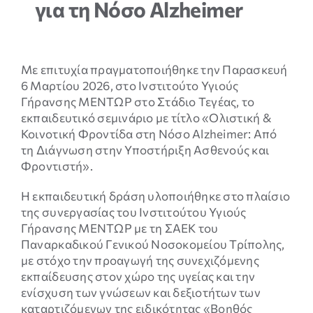
για τη Νόσο Alzheimer
ΝΕΑ & ΕΚΔΗΛΩΣΕΙΣ
ΕΠΙΚΟΙΝΩΝΙΑ
Με επιτυχία πραγματοποιήθηκε την Παρασκευή
6 Μαρτίου 2026, στο Ινστιτούτο Υγιούς
Γήρανσης ΜΕΝΤΩΡ στο Στάδιο Τεγέας, το
εκπαιδευτικό σεμινάριο με τίτλο «Ολιστική &
Κοινοτική Φροντίδα στη Νόσο Alzheimer: Από
τη Διάγνωση στην Υποστήριξη Ασθενούς και
Φροντιστή».
Η εκπαιδευτική δράση υλοποιήθηκε στο πλαίσιο
της συνεργασίας του Ινστιτούτου Υγιούς
Γήρανσης ΜΕΝΤΩΡ με τη ΣΑΕΚ του
Παναρκαδικού Γενικού Νοσοκομείου Τρίπολης,
με στόχο την προαγωγή της συνεχιζόμενης
Απαραίτητα
εκπαίδευσης στον χώρο της υγείας και την
Τα
ενίσχυση των γνώσεων και δεξιοτήτων των
συγκεκριμένα
καταρτιζόμενων της ειδικότητας «Βοηθός
cookies δεν