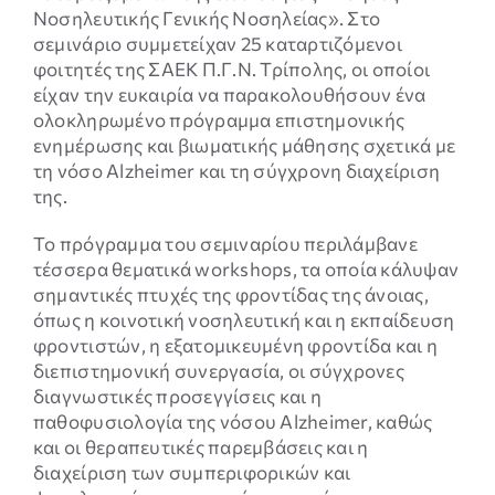
είναι
Νοσηλευτικής Γενικής Νοσηλείας». Στο
προαιρετικά.
σεμινάριο συμμετείχαν 25 καταρτιζόμενοι
Είναι
φοιτητές της ΣΑΕΚ Π.Γ.Ν. Τρίπολης, οι οποίοι
αναγκαία για
είχαν την ευκαιρία να παρακολουθήσουν ένα
την σωστή
ολοκληρωμένο πρόγραμμα επιστημονικής
λειτουργία
ενημέρωσης και βιωματικής μάθησης σχετικά με
της
τη νόσο Alzheimer και τη σύγχρονη διαχείριση
ιστοσελίδας.
της.
Το πρόγραμμα του σεμιναρίου περιλάμβανε
Εμπειρία
τέσσερα θεματικά workshops, τα οποία κάλυψαν
Για τη σωστή
σημαντικές πτυχές της φροντίδας της άνοιας,
λειτουργία
όπως η κοινοτική νοσηλευτική και η εκπαίδευση
της
φροντιστών, η εξατομικευμένη φροντίδα και η
ιστοσελίδας.
διεπιστημονική συνεργασία, οι σύγχρονες
Εάν
διαγνωστικές προσεγγίσεις και η
απορρίψετε
τα
παθοφυσιολογία της νόσου Alzheimer, καθώς
συγκεκριμένα
και οι θεραπευτικές παρεμβάσεις και η
cookies
διαχείριση των συμπεριφορικών και
ορισμένες