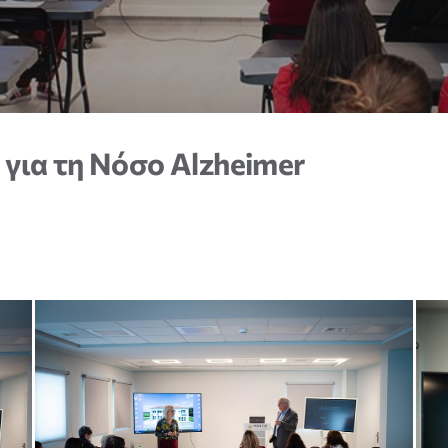
 για τη Νόσο Alzheimer
Απαραίτητα
Τα
συγκεκριμένα
cookies δεν