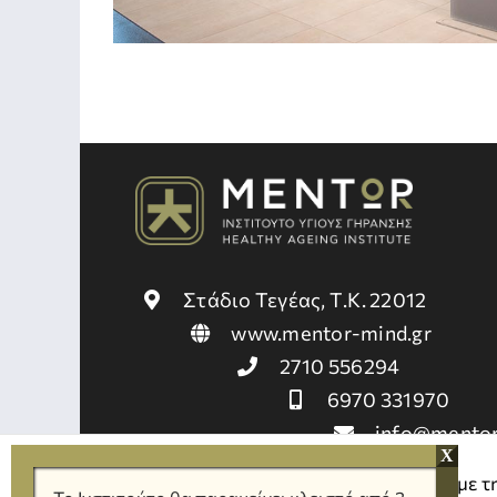
Στάδιο Τεγέας, Τ.Κ. 22012
www.mentor-mind.gr
2710 556294
6970 331970
info@mento
mind.gr
Χρησιμοποιούμε cookies για να σας προσφέρουμε τ