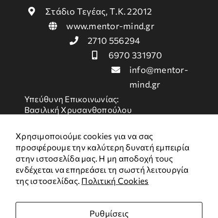
Στάδιο Τεγέας, Τ.Κ. 22012
www.mentor-mind.gr
2710 556294
6970 331970
info@mentor-
mind.gr
Υπεύθυνη Επικοινωνίας:
Βασιλική Χρυσανθοπούλου
Χρήσιμοι Σύνδεσμοι
Χρησιμοποιούμε cookies για να σας
προσφέρουμε την καλύτερη δυνατή εμπειρία
στην ιστοσελίδα μας. Η μη αποδοχή τους
Πολιτική Απορρήτου
ενδέχεται να επηρεάσει τη σωστή λειτουργία
Όροι Χρήσης
της ιστοσελίδας.
Πολιτική Cookies
Χάρτης
Cookies
Ρυθμίσεις