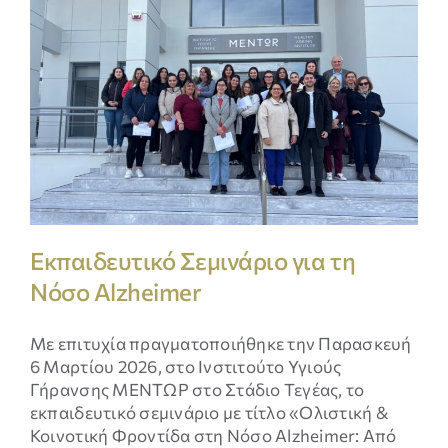
ΝΕΑ & ΕΚΔΗΛΩΣΕΙΣ
ΕΠΙΚΟΙΝΩΝΙΑ
Εκπαιδευτικό Σεμινάριο για τη
Νόσο Alzheimer
Με επιτυχία πραγματοποιήθηκε την Παρασκευή
6 Μαρτίου 2026, στο Ινστιτούτο Υγιούς
Απαραίτητα
Γήρανσης ΜΕΝΤΩΡ στο Στάδιο Τεγέας, το
Τα
εκπαιδευτικό σεμινάριο με τίτλο «Ολιστική &
συγκεκριμένα
Κοινοτική Φροντίδα στη Νόσο Alzheimer: Από
cookies δεν